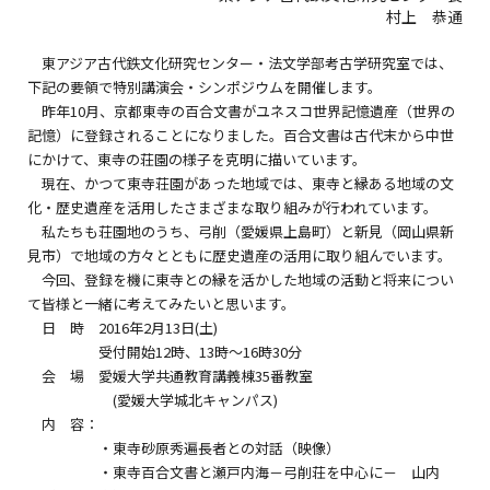
村上 恭通
東アジア古代鉄文化研究センター・法文学部考古学研究室では、
下記の要領で特別講演会・シンポジウムを開催します。
昨年10月、京都東寺の百合文書がユネスコ世界記憶遺産（世界の
記憶）に登録されることになりました。百合文書は古代末から中世
にかけて、東寺の荘園の様子を克明に描いています。
現在、かつて東寺荘園があった地域では、東寺と縁ある地域の文
化・歴史遺産を活用したさまざまな取り組みが行われています。
私たちも荘園地のうち、弓削（愛媛県上島町）と新見（岡山県新
見市）で地域の方々とともに歴史遺産の活用に取り組んでいます。
今回、登録を機に東寺との縁を活かした地域の活動と将来につい
て皆様と一緒に考えてみたいと思います。
日 時 2016年2月13日(土)
受付開始12時、13時～16時30分
会 場 愛媛大学共通教育講義棟35番教室
(愛媛大学城北キャンパス)
内 容：
・東寺砂原秀遍長者との対話（映像）
・東寺百合文書と瀬戸内海－弓削荘を中心に－ 山内