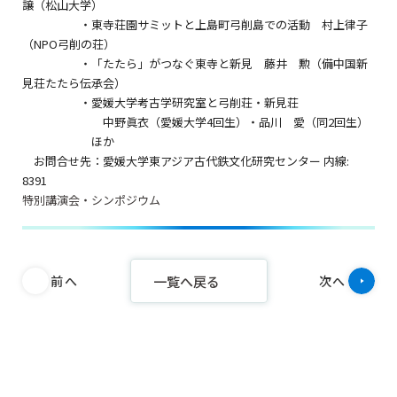
譲（松山大学）
・東寺荘園サミットと上島町弓削島での活動 村上律子
（NPO弓削の荘）
・「たたら」がつなぐ東寺と新見 藤井 勲（備中国新
見荘たたら伝承会）
・愛媛大学考古学研究室と弓削荘・新見荘
中野眞衣（愛媛大学4回生）・品川 愛（同2回生）
ほか
お問合せ先：愛媛大学東アジア古代鉄文化研究センター 内線:
8391
特別講演会・シンポジウム
一覧へ戻る
前へ
次へ