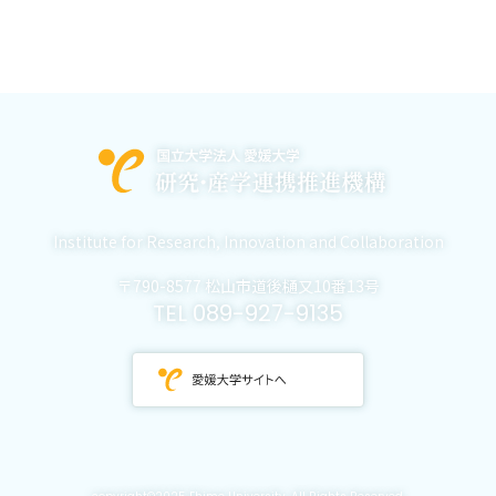
Institute for Research,
Innovation and Collaboration
〒790-8577 松山市道後樋又10番13号
TEL 089-927-9135