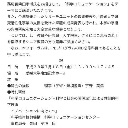
務局長柴田孝博氏をお招きして，「科学コミュニケーション」をテ
ーマにご講演いただきます。
また，今年度発足したリサーチユニットの取組発表や，愛媛大学研
究活性化事業の支援を受けた課題の成果発表も行われ，本学の学術
の先端研究を知る大変貴重な機会となります。
ついては，若手教員や研究員，大学院生，さらにはこれらの若手
を指導するシニア教員の方も是非ご参加ください。
なお，本フォーラムは，PDプログラムのRD必修科目であることを
申し添えます。
記
日 時 平成２８年３月１８日（金）１３：３０～１７：４５
場 所 愛媛大学南加記念ホール
次 第
●開会の挨拶 理事（学術・環境担当）宇野 英満
●特別研修
『科学コミュニケーション～科学と社会の関係深化による共創的科
学技術
イノベーションに向けて～』
科学技術振興機構 科学コミュニケーションセンター
事務局長 柴田 孝博 氏