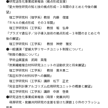
●研究活性化事業成果報告（拠点形成支援）
『愛大物性研究の知と技の拠点形成－３年間のまとめと今後の展
望』
理工学研究科（理学系）教授 内藤 俊雄
『ＲＮＡの拠点形成 その３年間』
理工学研究科（工学系） 教授 堀 弘幸
『プラズマ遺伝子／分子導入技術の拠点形成－３年間のまとめと今
後の展望』
理工学研究科（工学系） 教授 神野 雅文
●一般講演「愛媛大学リサーチユニット制度について」
『制度の趣旨について』
学術企画室長 武岡 英隆
『炭素繊維複合材料研究ユニットの活動状況と将来展望』
理工学研究科（工学系） 教授 黄木景二
『高圧科学の材料科学への展開』
理工学研究科（工学系）講師 松下 正史
『完全並列計算アルゴリズム応用研究ユニットの概要と展望』
理工学研究科（工学系）講師 中原 啓貴
●研究活性化事業成果報告（萌芽・発展共同）
萌芽研究・発展共同研究の支援を受けた課題１０件のフラッシュ
発表