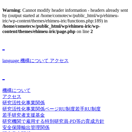
Warning
: Cannot modify header information - headers already sent
by (output started at /home/comotecw/public_html/wp/ehimeu-
iric/wp-content/themes/ehimeu-iric/functions.php:189) in
/home/comotecw/public_html/wp/ehimeu-iric/wp-
content/themes/ehimeu-iric/page.php
on line
2
language
機構について
アクセス
機構について
アクセス
研究活性化事業関係
研究活性化事業関係ページ
RU制度
若手RU制度
若手研究者支援基金
研究機関で雇用する特別研究員-PD等の育成方針
安全保障輸出管理関係