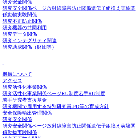
研究安全関係
研究安全関係ページ
放射線障害防止関係
遺伝子組換え実験関
係
動物実験関係
研究不正防止関係
研究機器の共同利用
研究データ関係
研究インテグリティ関連
研究助成関係（財団等）
機構について
アクセス
研究活性化事業関係
研究活性化事業関係ページ
RU制度
若手RU制度
若手研究者支援基金
研究機関で雇用する特別研究員-PD等の育成方針
安全保障輸出管理関係
研究安全関係
研究安全関係ページ
放射線障害防止関係
遺伝子組換え実験関
係
動物実験関係