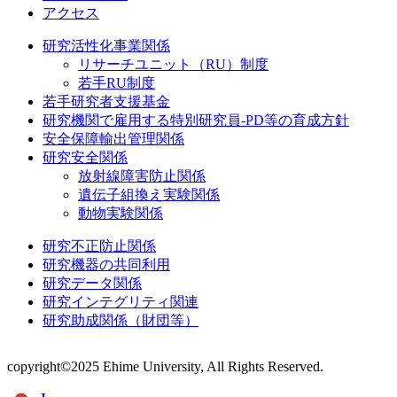
アクセス
研究活性化事業関係
リサーチユニット（RU）制度
若手RU制度
若手研究者支援基金
研究機関で雇用する特別研究員-PD等の育成方針
安全保障輸出管理関係
研究安全関係
放射線障害防止関係
遺伝子組換え実験関係
動物実験関係
研究不正防止関係
研究機器の共同利用
研究データ関係
研究インテグリティ関連
研究助成関係（財団等）
copyright©2025 Ehime University, All Rights Reserved.