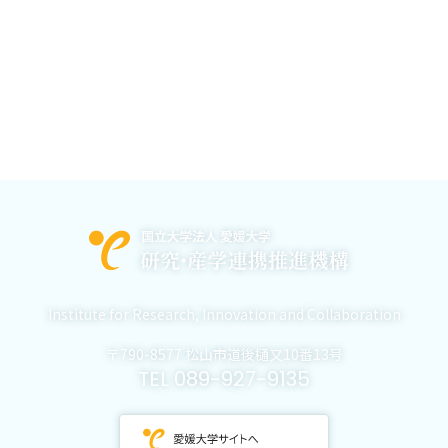
Institute for Research,
Innovation and Collaboration
〒790-8577 松山市道後樋又10番13号
TEL 089-927-9135