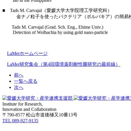
lab in the Philippines
■ Tads M. Carvajal（愛媛大学大学院理工学研究科）
金ナノ粒子を使ったバクテリア（ボルバキア）の簡易
Tads M. Carvajal (Grad. Sch. Eng., Ehime Univ.)
Detection of Wolbachia by using gold nano-particle
以
LaMerホームページ
LaMer研究集会（第4回環境薬剤耐性菌研究の最前線）
前へ
一覧へ戻る
次へ
Institute for Research,
Innovation and Collaboration
〒790-8577 松山市道後樋又10番13号
TEL 089-927-9135