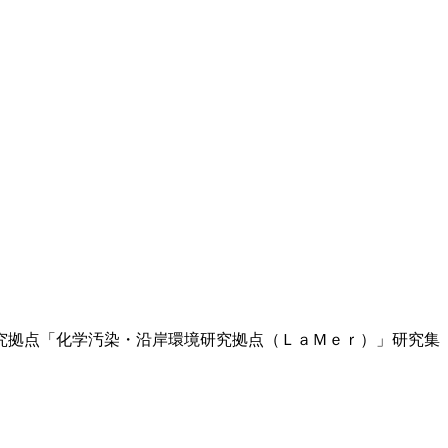
究拠点「化学汚染・沿岸環境研究拠点（ＬａＭｅｒ）」研究集