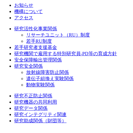
お知らせ
機構について
アクセス
研究活性化事業関係
リサーチユニット（RU）制度
若手RU制度
若手研究者支援基金
研究機関で雇用する特別研究員-PD等の育成方針
安全保障輸出管理関係
研究安全関係
放射線障害防止関係
遺伝子組換え実験関係
動物実験関係
研究不正防止関係
研究機器の共同利用
研究データ関係
研究インテグリティ関連
研究助成関係（財団等）