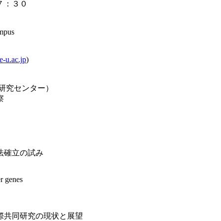
７：３０
mpus
-u.ac.jp
)
研究センター）
察
確立の試み
r genes
共同研究の現状と展望