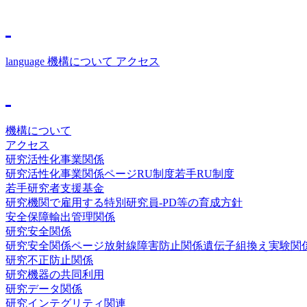
language
機構について
アクセス
機構について
アクセス
研究活性化事業関係
研究活性化事業関係ページ
RU制度
若手RU制度
若手研究者支援基金
研究機関で雇用する特別研究員-PD等の育成方針
安全保障輸出管理関係
研究安全関係
研究安全関係ページ
放射線障害防止関係
遺伝子組換え実験関
研究不正防止関係
研究機器の共同利用
研究データ関係
研究インテグリティ関連