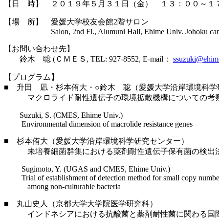
【日 時】 ２０１９年５月３１日（金） １３：００～１
【場 所】 愛媛大学校友会館2階サロン
Salon, 2nd Fl., Alumuni Hall, Ehime Univ. Johoku ca
【お問い合わせ先】
鈴木 聡 (ＣＭＥＳ, TEL: 927-8552, E-mail：
ssuzuki@ehime
【プログラム】
■ 升田 凪・杉本侑大・○鈴木 聡（愛媛大学沿岸環境科学
マクロライド耐性遺伝子の環境拡散機構についての考
Suzuki, S. (CMES, Ehime Univ.)
Environmental dimension of macrolide resistance genes
■ 杉本侑大（愛媛大学沿岸環境科学研究センター）
未培養細菌群集における薬剤耐性遺伝子保有菌の検出法
Sugimoto, Y. (UGAS and CMES, Ehime Univ.)
Trial of establishment of detection method for small copy numbe
among non-culturable bacteria
■ 丸山史人（京都大学大学院医学研究科）
インドネシアにおける抗酸菌と薬剤耐性菌に関わる国際