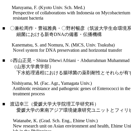
Maruyama, F. (Kyoto Univ. Sch. Med.)
Perspective of collaborations with Indonesia on Mycobacterium a
resistant bacteria
■ 〇兼松周作・豊福雅典・〇野村暢彦（筑波大学生命環境系, 
細菌における新奇DNAの備蓄・伝播機構
Kanematsu, S. and Nomura, N. (MiCS, Univ. Tsukuba)
Novel system for DNA preservation and horizontal transfer
■ ○西山正晃・Shinta Dhewi Afriani・Abdurrahman Muhammad
（山形大学農学部）
下水処理過程における腸球菌の薬剤耐性とそれらが有す
Nishiyama, M. (Fac. Agr., Yamagata Univ.)
Antibiotic resistance and pathogenic genes of Enterococci in the
treatment process
■ 渡辺幸三（愛媛大学大学院理工学研究科）
愛媛大学の東南アジア環境健康研究ユニットとフィリピ
Watanabe, K. (Grad. Sch. Eng., Ehime Univ.)
New research unit on Asian environment and health, Ehime Univ.,