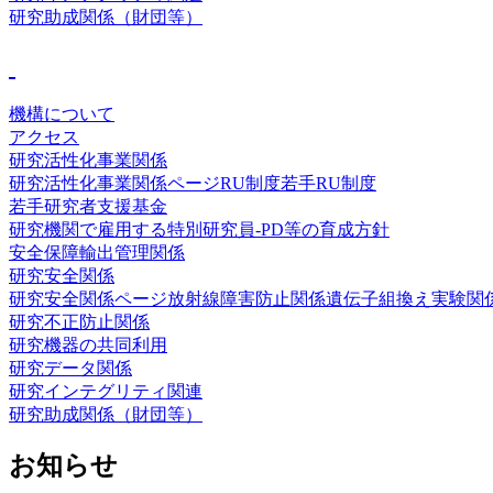
研究助成関係（財団等）
機構について
アクセス
研究活性化事業関係
研究活性化事業関係ページ
RU制度
若手RU制度
若手研究者支援基金
研究機関で雇用する特別研究員-PD等の育成方針
安全保障輸出管理関係
研究安全関係
研究安全関係ページ
放射線障害防止関係
遺伝子組換え実験関
研究不正防止関係
研究機器の共同利用
研究データ関係
研究インテグリティ関連
研究助成関係（財団等）
お知らせ