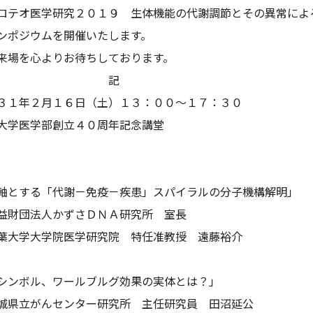
テオ医学研究２０１９ 生体機能の代謝調節とその異常によ
ンポジウムを開催いたします。
場を心よりお待ちしております。
記
３１年２月１６日（土）１３：００～１７：３０
大学医学部創立４０周年記念講堂
〉
軸とする「代謝－免疫－疾患」スパイラルの分子機構解明」
法人かずさＤＮＡ研究所 室長
学院医学研究院 特任准教授 遠藤裕介
〉
シンボル、ワールブルグ効果の実体とは？」
んセンター研究所 主任研究員 田沼延公