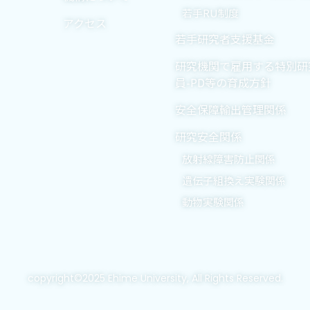
若手RU制度
アクセス
若手研究者支援基金
研究機関で雇用する特別研
員-PD等の育成方針
安全保障輸出管理関係
研究安全関係
放射線障害防止関係
遺伝子組換え実験関係
動物実験関係
copyright©2025 Ehime University, All Rights Reserved.