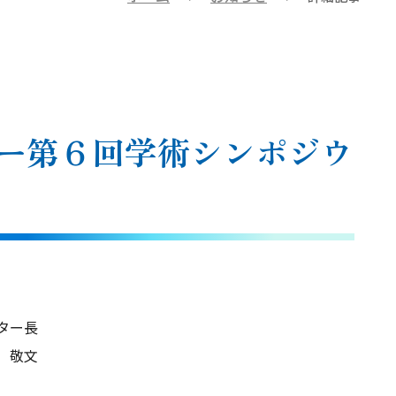
ー第６回学術シンポジウ
ー長
文