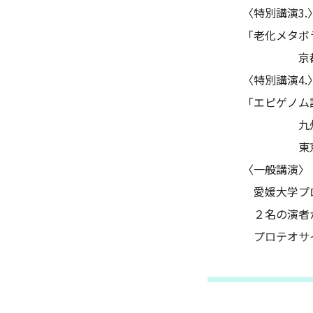
〈特別講演3.
「老化メタボ
京都大学医
〈特別講演4.
「エピゲノム
九州大学
東京医科歯
〈一般講演〉
愛媛大学プロ
２名の演者か
プロテオサ