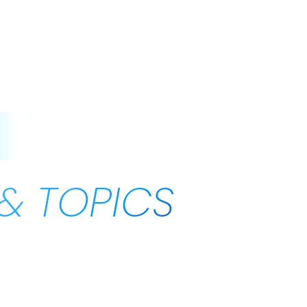
せ
& TOPICS