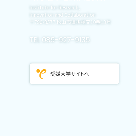
Institute for Research,
Innovation and Collaboration
〒790-8577 松山市道後樋又10番13号
TEL 089-927-9135