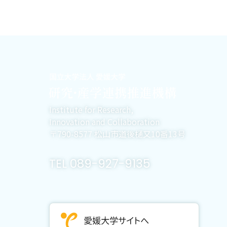
Institute for Research,
Innovation and Collaboration
〒790-8577 松山市道後樋又10番13号
TEL 089-927-9135