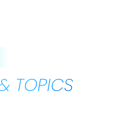
せ
& TOPICS