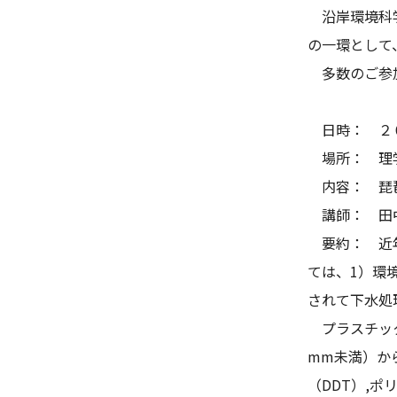
沿岸環境科学
の一環として
多数のご参加
日時： ２０
場所： 理学
内容： 琵琶
講師： 田中 
要約： 近年
ては、1）環
されて下水処
プラスチック
mm未満）か
（DDT）,ポ