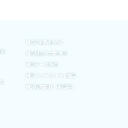
研究不正防止関係
制度
研究機器の共同利用
研究データ関係
研究インテグリティ関連
究
研究助成関係（財団等）