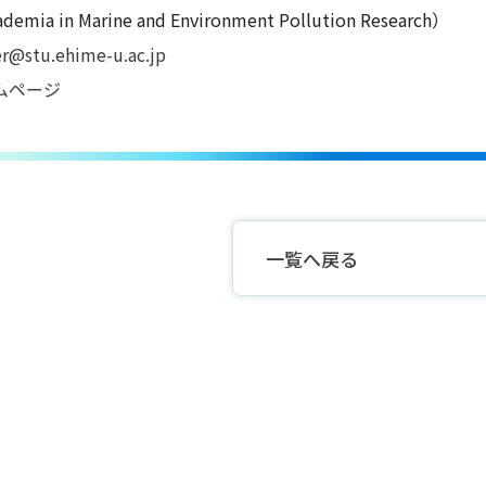
demia in Marine and Environment Pollution Research）
r@stu.ehime-u.ac.jp
ームページ
一覧へ戻る