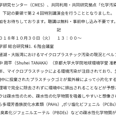
研究センター（CMES）、共同利用・共同研究拠点「化学汚染
、下記の要領で第２４回特別講演会を行うこととなりました。
をお待ちしております。聴講は無料・事前申し込み不要です
記
１８年１０月３０日（火） １３：００～
部 総合研究棟1. ６階会議室
湖・大阪湾におけるマイクロプラスチック汚染の現況とペル
周平（Shuhei TANAKA）（京都大学大学院地球環境学堂 准
、マイクロプラスチックによる環境汚染が注目されており、
境中に投棄されたプラスチックゴミが紫外線によって小片化す
理場で完全に除去されずに環境中に排出されることなどが予想
は疎水性のため、疎水性の化学物質を吸着しやすいと想像される
ら多環芳香族炭化水素類（PAHs）,ポリ塩化ビフェニル（PCB
リ臭素化ジフェニルエーテル（PBDEs）などの疎水性化学物質が検出された