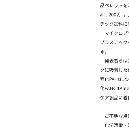
品ペレットを海
al. , 
チック試料に
マイクロプラ
プラスチック
る。
発表者らは2
クに吸着した
素化PAHs
化PAHsは
ケア製品に着
ご不明な点は
化学汚染・