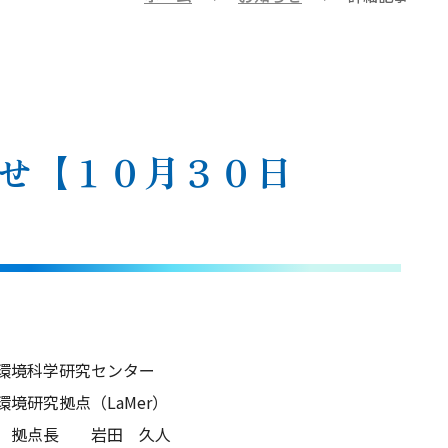
らせ【１０月３０日
ンター
aMer）
 久人