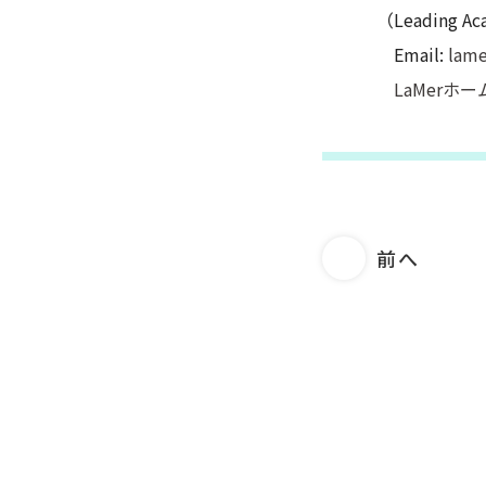
（Leading Aca
Email:
lame
LaMerホ
前へ