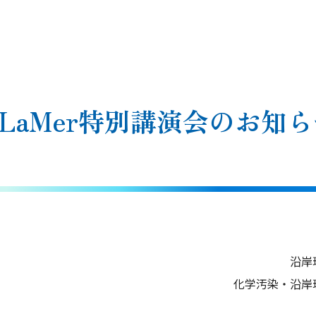
LaMer特別講演会のお知
岸環境科学研究セ
汚染・沿岸環境研究拠点（L
点長 岩田