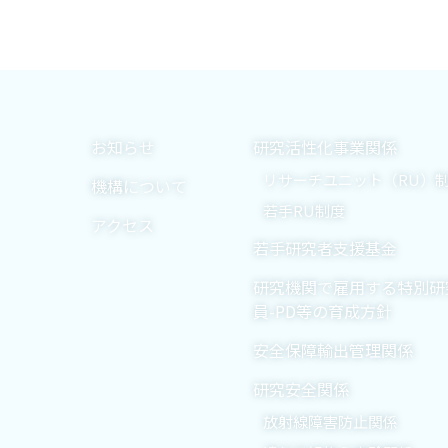
お知らせ
研究活性化事業関係
リサーチユニット（RU）
機構について
若手RU制度
アクセス
若手研究者支援基金
研究機関で雇用する特別研
員-PD等の育成方針
安全保障輸出管理関係
研究安全関係
放射線障害防止関係