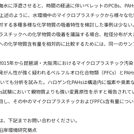
水に浮遊させると、時間の経過に伴いペレットのPCBs、PAHs含
2002）。上述のように、水環境中のマイクロプラスチックから様
対する多種多様な化学物質の吸着特性を検討した事例は少ない
スチックへの化学物質の吸着を議論する場合、粒径分布が大
への化学物質含有量を相対的に比較するためには、同一のサン
015年から琵琶湖・大阪湾におけるマイクロプラスチック汚
発がん性が強く疑われるペルフルオロ化合物類（PFCs）とPA
についても分析を試みた。ハロゲン化PAHsは構造内に塩素や臭
Ames試験において親物質よりも強い変異原性を示すと報告され
目し、その中のマイクロプラスチックおよびPFCs含有量につ
以
、下記までお問い合わせください。
沿岸環境研究拠点