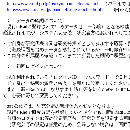
http://www.e-rad.go.jp/kenkyu/manual/index.html
（23日まで
https://www.e-rad.go.jp/manual/for_researcher.html
（28日から
２．データの確認について
現行e-Radに登録されているデータは、一部廃止となる機
確認されますが、システム切替後、研究者方におかれまして
・ご自身が研究代表者又は研究分担者として参加する応募・
（継続課題を含めデータが移行されているか、一時保存中
・ご自身の所属歴の確認（これまでに所属した機関の履歴が
３．初回ログインについて
・現在利用されている「ログインID」「パスワード」で２月２
ード」及び「秘密の質問と答え」を新たに設定してください
また、新e-Radでは、なりすまし防止等を防ぐためe-R
で、必要に応じて変更してください。
・新e-Radでは、研究分野の管理体系が変更となります。
現行e-Radで研究分野を登録している場合でも、新e-Rad
前項のログインID等の設定完了後、研究分野を設定する画
（研究分野の設定は任意のため、登録しない場合は、画面下