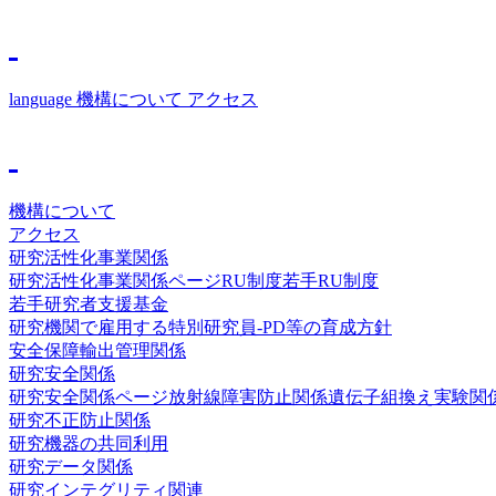
language
機構について
アクセス
機構について
アクセス
研究活性化事業関係
研究活性化事業関係ページ
RU制度
若手RU制度
若手研究者支援基金
研究機関で雇用する特別研究員-PD等の育成方針
安全保障輸出管理関係
研究安全関係
研究安全関係ページ
放射線障害防止関係
遺伝子組換え実験関
研究不正防止関係
研究機器の共同利用
研究データ関係
研究インテグリティ関連