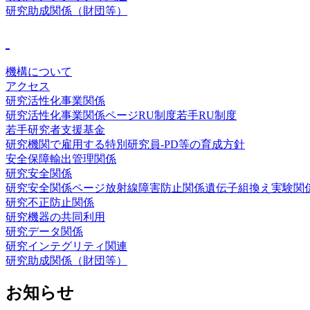
研究助成関係（財団等）
機構について
アクセス
研究活性化事業関係
研究活性化事業関係ページ
RU制度
若手RU制度
若手研究者支援基金
研究機関で雇用する特別研究員-PD等の育成方針
安全保障輸出管理関係
研究安全関係
研究安全関係ページ
放射線障害防止関係
遺伝子組換え実験関
研究不正防止関係
研究機器の共同利用
研究データ関係
研究インテグリティ関連
研究助成関係（財団等）
お知らせ