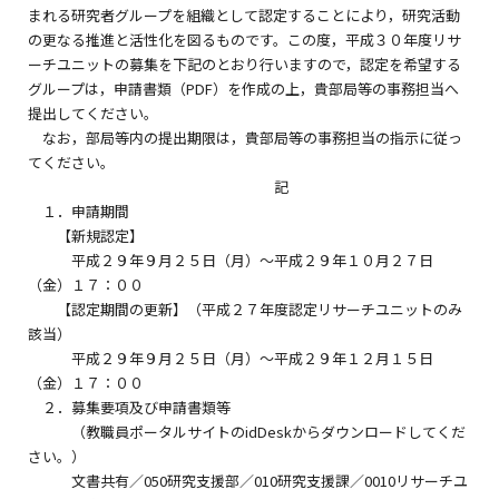
まれる研究者グループを組織として認定することにより，研究活動
の更なる推進と活性化を図るものです。この度，平成３０年度リサ
ーチユニットの募集を下記のとおり行いますので，認定を希望する
グループは，申請書類（PDF）を作成の上，貴部局等の事務担当へ
提出してください。
なお，部局等内の提出期限は，貴部局等の事務担当の指示に従っ
てください。
記
１．申請期間
【新規認定】
平成２９年９月２５日（月）～平成２９年１０月２７日
（金）１７：００
【認定期間の更新】（平成２７年度認定リサーチユニットのみ
該当）
平成２９年９月２５日（月）～平成２９年１２月１５日
（金）１７：００
２．募集要項及び申請書類等
（教職員ポータルサイトのidDeskからダウンロードしてくだ
さい。）
文書共有／050研究支援部／010研究支援課／0010リサーチユ