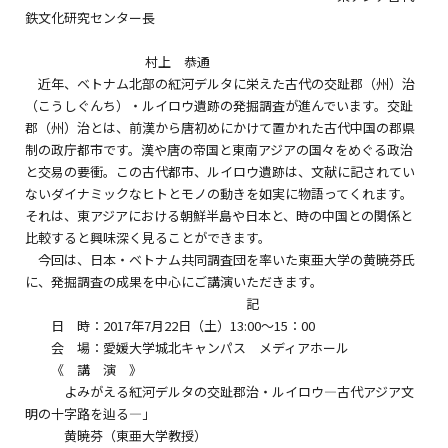
鉄文化研究センター長
村上 恭通
近年、ベトナム北部の紅河デルタに栄えた古代の交趾郡（州）治
（こうしぐんち）・ルイロウ遺跡の発掘調査が進んでいます。交趾
郡（州）治とは、前漢から唐初めにかけて置かれた古代中国の郡県
制の政庁都市です。漢や唐の帝国と東南アジアの国々をめぐる政治
と交易の要衝。この古代都市、ルイロウ遺跡は、文献に記されてい
ないダイナミックなヒトとモノの動きを如実に物語ってくれます。
それは、東アジアにおける朝鮮半島や日本と、時の中国との関係と
比較すると興味深く見ることができます。
今回は、日本・ベトナム共同調査団を率いた東亜大学の黄暁芬氏
に、発掘調査の成果を中心にご講演いただきます。
記
日 時：2017年7月22日（土）13:00～15：00
会 場：愛媛大学城北キャンパス メディアホール
《 講 演 》
よみがえる紅河デルタの交趾郡治・ルイロウ―古代アジア文
明の十字路を辿る―」
黄暁芬（東亜大学教授）