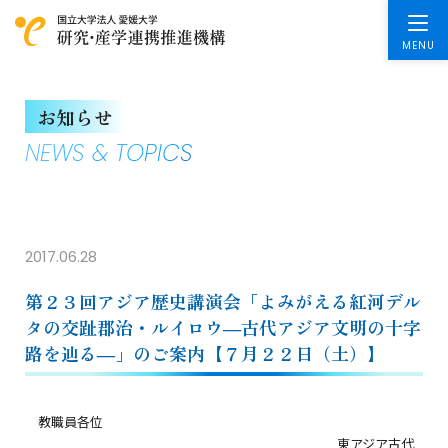
お知らせ
NEWS & TOPICS
2017.06.28
第２３回アジア歴史講演会「よみがえる紅河デル
タの交趾郡治・ルイロウ―古代アジア文明の十字
路を辿る―」のご案内【７月２２日（土）】
教職員各位
東アジア古代