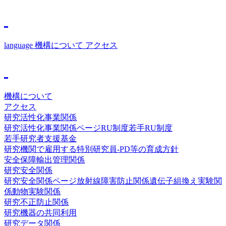
language
機構について
アクセス
機構について
アクセス
研究活性化事業関係
研究活性化事業関係ページ
RU制度
若手RU制度
若手研究者支援基金
研究機関で雇用する特別研究員-PD等の育成方針
安全保障輸出管理関係
研究安全関係
研究安全関係ページ
放射線障害防止関係
遺伝子組換え実験関
係
動物実験関係
研究不正防止関係
研究機器の共同利用
研究データ関係