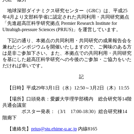
地球深部ダイナミクス研究センター（GRC）は、平成25
年4月より文部科学省に認定された共同利用・共同研究拠点
「先進超高圧科学研究拠点 Premier Research Institute for
Ultrahigh-pressure Sciences (PRIUS)」を運営しています。
下記の通り、本拠点の共同利用・共同研究の成果報告会を
兼ねたシンポジウムを開催いたしますので、ご興味のある方
は是非ご参加下さい。また、本拠点での共同利用・共同研究
を基にした超高圧科学研究への今後のご参加・ご協力をいた
だければ幸いです。
記
【日時】平成29年3月1日（水）12:50～3月2日（木）11:55
【場所】口頭発表：愛媛大学理学部構内 総合研究等14階
共通会議室
ポスター発表：（3/1 17:00-18:30）総合研究棟14
階廊下
【連絡先】
prius@stu.ehime-u.ac.jp
内線8165