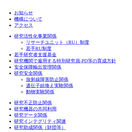
お知らせ
機構について
アクセス
研究活性化事業関係
リサーチユニット（RU）制度
若手RU制度
若手研究者支援基金
研究機関で雇用する特別研究員-PD等の育成方針
安全保障輸出管理関係
研究安全関係
放射線障害防止関係
遺伝子組換え実験関係
動物実験関係
研究不正防止関係
研究機器の共同利用
研究データ関係
研究インテグリティ関連
研究助成関係（財団等）