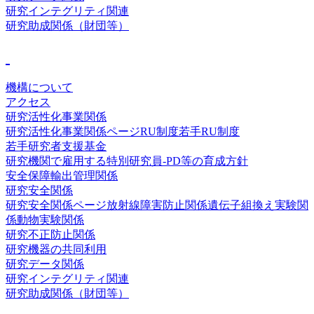
研究インテグリティ関連
研究助成関係（財団等）
機構について
アクセス
研究活性化事業関係
研究活性化事業関係ページ
RU制度
若手RU制度
若手研究者支援基金
研究機関で雇用する特別研究員-PD等の育成方針
安全保障輸出管理関係
研究安全関係
研究安全関係ページ
放射線障害防止関係
遺伝子組換え実験関
係
動物実験関係
研究不正防止関係
研究機器の共同利用
研究データ関係
研究インテグリティ関連
研究助成関係（財団等）