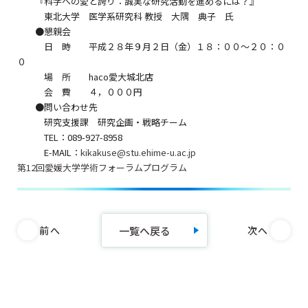
『科学への愛と誇り：誠実な研究活動を進めるには？』
東北大学 医学系研究科 教授 大隅 典子 氏
●懇親会
日 時 平成２８年９月２日（金）１８：００～２０：０
０
場 所 haco愛大城北店
会 費 ４，０００円
●問い合わせ先
研究支援課 研究企画・戦略チーム
TEL：089-927-8958
E-MAIL：
kikakuse@stu.ehime-u.ac.jp
第12回愛媛大学学術フォーラムプログラム
一覧へ戻る
前へ
次へ