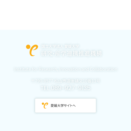
Institute for Research,
Innovation and Collaboration
〒790-8577 松山市道後樋又10番13号
TEL 089-927-9135