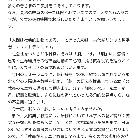
多くの皆さまのご参加をお待ちしております。
なお，会場の駐車スペースは限られていますので，大変恐れ入りま
すが，公共の交通機関でお越しいただきますようお願いいたしま
す。
―――――――――――――――――――――――――――――――――――
「人間は社会的動物である。」と言ったのは，古代ギリシャの哲学
者 アリストテレスです。
社会性をつかさどる器官，それは「脳」です。「脳」は，感情・
思考・生命維持その他神経活動の中心的，指導的な役割を担うとと
もに，人間らしさの源であるともいえます。
今回のフォーラムでは，脳神経科学の第一線で活躍されている東
北大学の大隅典子教授を始め，「脳」の研究を推進している本学の
教員の先生方に講演して頂きます。分子・細胞レベル，発生・発
達，認識と脳活動，さらに脳の進化といった多角的な視点から，脳
の不思議に迫ります。
今一度，我々の「脳」について考えてみませんか。
また，大隅典子教授には，研修において「科学への愛と誇り：誠
実な研究活動を進めるには？」と題して御講演いただきます。日頃
の研究に対する意識のあり方について考える貴重な機会となります
ので，若手教員からシニア教員に至るまで，多くの方の参加をお待