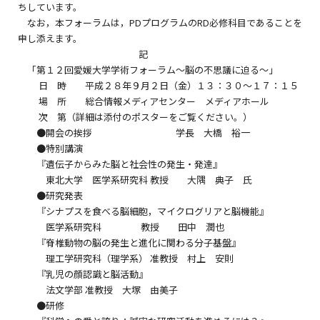
ちしています。
なお，本フォーラムは，PDプログラムのRD必修科目であることを
申し添えます。
記
「第１２回愛媛大学学術フォーラム～脳の不思議に迫る～」
日 時 平成２８年９月２日（金）１３：３０～１７：１５
場 所 総合情報メディアセンター メディアホール
次 第（詳細は添付のポスターをご覧ください。）
●開会の挨拶 学長 大橋 裕一
●特別講演
『遺伝子からみた脳と社会性の発生・発達』
東北大学 医学系研究科 教授 大隅 典子 氏
●研究発表
『シナプスを食べる脳細胞，マイクログリアと脳機能』
医学系研究科 教授 田中 潤也
『脊椎動物の脳の発生と進化に関わる分子基盤』
理工学研究科（理学系） 准教授 村上 安則
『乳児の顔認識と脳活動』
法文学部 准教授 大塚 由美子
●研修