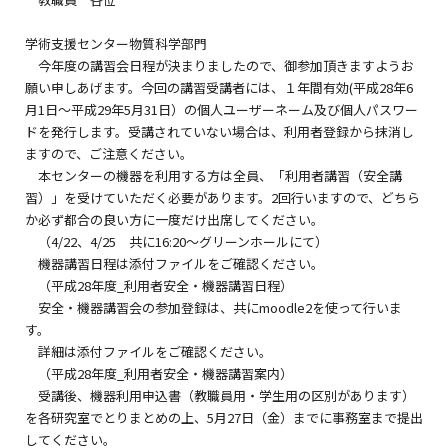
学術支援センター物質科学部門
今年度の講習会日程が決まりましたので、御参加頂きますようお
願い申しあげます。今回の講習受講者には、１年間有効(平成28年6
月1日～平成29年5月31日）の個人ユーザーネーム及び個人パスワー
ドを発行します。受講されていない場合は、利用者登録から抹消し
ますので、ご注意ください。
本センターの機器を利用する方は全員、「利用者講習（安全講
習）」を受けていただく必要があります。2回行いますので、どちら
か必ず都合の良い方に一度だけ出席してください。
（4/22、4/25 共に16:20～グリーンホールにて）
機器講習日程は添付ファイルをご確認ください。
（平成28年度_利用者安全・機器講習日程）
安全・機器講習会の参加登録は、共にmoodle2を使って行いま
す。
詳細は添付ファイルをご確認ください。
（平成28年度_利用者安全・機器講習案内）
受講後、機器利用申込書（教職員用・学生用の区別があります）
を各研究室でとりまとめの上、5月27日（金）までに事務室まで提出
してください。