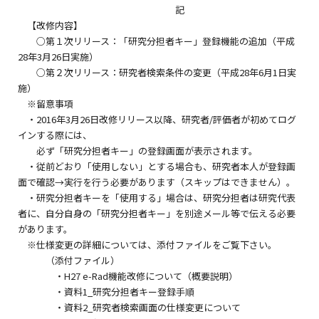
記
【改修内容】
○第１次リリース：「研究分担者キー」登録機能の追加（平成
28年3月26日実施）
○第２次リリース：研究者検索条件の変更（平成28年6月1日実
施）
※留意事項
・2016年3月26日改修リリース以降、研究者/評価者が初めてログ
インする際には、
必ず「研究分担者キー」の登録画面が表示されます。
・従前どおり「使用しない」とする場合も、研究者本人が登録画
面で確認→実行を行う必要があります（スキップはできません）。
・研究分担者キーを「使用する」場合は、研究分担者は研究代表
者に、自分自身の「研究分担者キー」を別途メール等で伝える必要
があります。
※仕様変更の詳細については、添付ファイルをご覧下さい。
（添付ファイル）
・H27 e-Rad機能改修について（概要説明）
・資料1_研究分担者キー登録手順
・資料2_研究者検索画面の仕様変更について