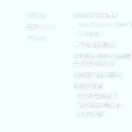
お知らせ
研究活性化事業関係
リサーチユニット（RU）
機構について
若手RU制度
アクセス
若手研究者支援基金
研究機関で雇用する特別研
員-PD等の育成方針
安全保障輸出管理関係
研究安全関係
放射線障害防止関係
遺伝子組換え実験関係
動物実験関係