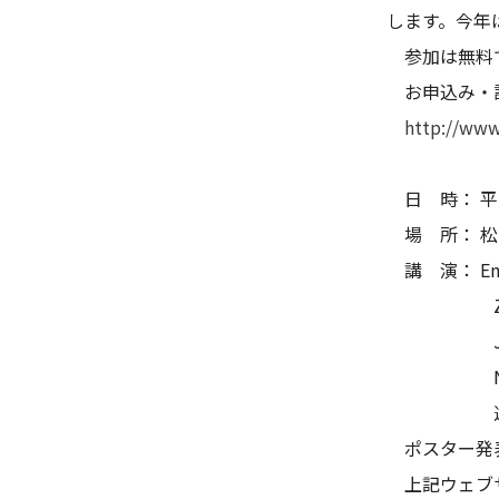
します。今年
参加は無料で
お申込み・詳
http://www
日 時： 平
場 所： 松
講 演： En
Zheng 
J. Andr
Niraj 
遠藤弥重太
ポスター発表
上記ウェブサ