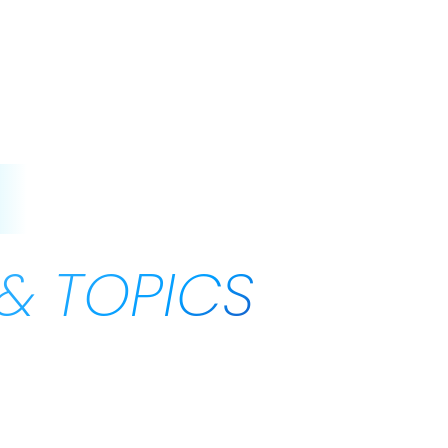
せ
& TOPICS