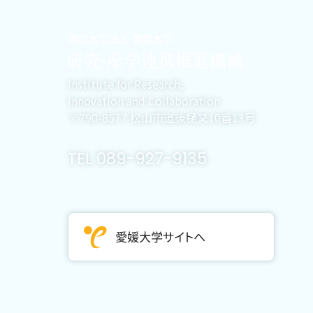
Institute for Research,
Innovation and Collaboration
〒790-8577 松山市道後樋又10番13号
TEL 089-927-9135