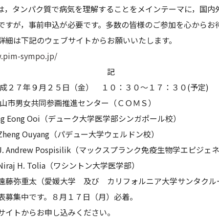
は，タンパク質で病気を理解することをメインテーマに，国内
すが，事前申込が必要です。多数の皆様のご参加を心からお
細は下記のウェブサイトからお願いいたします。
.pim-sympo.jp/
記
成２７年９月２５日（金） １０：３０～１７：３０(予定)
山市男女共同参画推進センター（ＣＯＭＳ）
g Eong Ooi（デューク大学医学部シンガポール校）
Ouyang（パデュー大学ウェルドン校）
ew Pospisilik（マックスプランク免疫生物学エピジェ
H. Tolia（ワシントン大学医学部）
（愛媛大学 及び カリフォルニア大学サンタクル
募集中です。８月１７日（月）必着。
イトからお申し込みください。