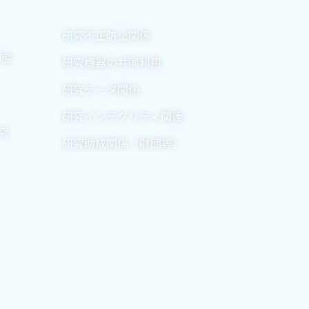
研究不正防止関係
制度
研究機器の共同利用
研究データ関係
研究インテグリティ関連
究
研究助成関係（財団等）