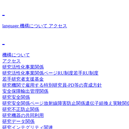
language
機構について
アクセス
機構について
アクセス
研究活性化事業関係
研究活性化事業関係ページ
RU制度
若手RU制度
若手研究者支援基金
研究機関で雇用する特別研究員-PD等の育成方針
安全保障輸出管理関係
研究安全関係
研究安全関係ページ
放射線障害防止関係
遺伝子組換え実験関
研究不正防止関係
研究機器の共同利用
研究データ関係
研究インテグリティ関連