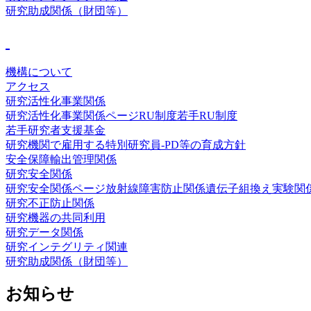
研究助成関係（財団等）
機構について
アクセス
研究活性化事業関係
研究活性化事業関係ページ
RU制度
若手RU制度
若手研究者支援基金
研究機関で雇用する特別研究員-PD等の育成方針
安全保障輸出管理関係
研究安全関係
研究安全関係ページ
放射線障害防止関係
遺伝子組換え実験関
研究不正防止関係
研究機器の共同利用
研究データ関係
研究インテグリティ関連
研究助成関係（財団等）
お知らせ