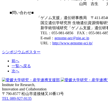
山岡 吉生 大分大学大学院
■問い合わせ■
「ゲノム支援」遺伝研事務局 〒411-8540 静
国立遺伝学研究所 生物遺伝資源情報研
新学術領域研究「ゲノム支援」遺伝研事
TEL：055-981-6856 FAX：055-981-685
E-mail：
genome-sec@nig.ac.jp
URL：
http://www.genome-sci.jp/
シンポジウムポスター
前へ
一覧へ戻る
次へ
Institute for Research,
Innovation and Collaboration
〒790-8577 松山市道後樋又10番13号
TEL 089-927-9135