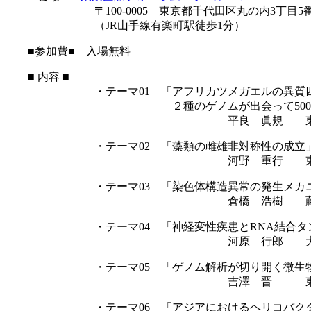
〒100-0005 東京都千代田区丸の内3丁目5番
（JR山手線有楽町駅徒歩1分）
■参加費■ 入場無料
■ 内容 ■
・テーマ01 「アフリカツメガエルの異質四倍
２種のゲノムが出会って5000
平良 眞規 東京大学大学院
・テーマ02 「藻類の雌雄非対称性の成立
河野 重行 東京大学大学院新
・テーマ03 「染色体構造異常の発生メカニ
倉橋 浩樹 藤田保健衛生大学
・テーマ04 「神経変性疾患とRNA結合タン
河原 行郎 大阪大学大学院
・テーマ05 「ゲノム解析が切り開く微生物の
吉澤 晋 東京大学大気
・テーマ06 「アジアにおけるヘリコバクター