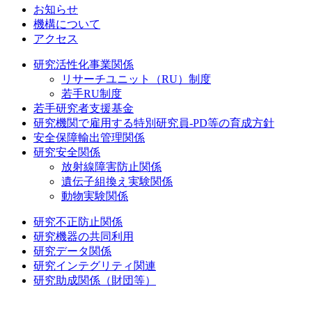
お知らせ
機構について
アクセス
研究活性化事業関係
リサーチユニット（RU）制度
若手RU制度
若手研究者支援基金
研究機関で雇用する特別研究員-PD等の育成方針
安全保障輸出管理関係
研究安全関係
放射線障害防止関係
遺伝子組換え実験関係
動物実験関係
研究不正防止関係
研究機器の共同利用
研究データ関係
研究インテグリティ関連
研究助成関係（財団等）