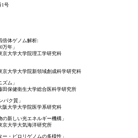
1号
体ゲノム解析:
万年」
理工学研究科
」
領域創成科学研究科
ズム」
総合医科学研究所
パク質」
医学系研究科
新しい光エネルギー機構」
海洋研究所
・ピロリゲノムの多様性」