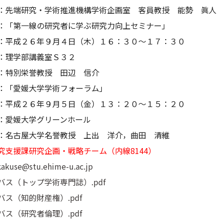
端研究・学術推進機構学術企画室 客員教授 能勢 眞人
：「第一線の研究者に学ぶ研究力向上セミナー」
平成２６年９月４日（木）１６：３０～１７：３０
学部講義室Ｓ３２
別栄誉教授 田辺 信介
：「愛媛大学学術フォーラム」
平成２６年９月５日（金）１３：２０～１５：２０
媛大学グリーンホール
古屋大学名誉教授 上出 洋介，曲田 清維
究支援課研究企画・戦略チーム（内線8144）
kakuse@stu.ehime-u.ac.jp
バス（トップ学術専門誌）.pdf
バス（知的財産権）.pdf
バス（研究者倫理）.pdf