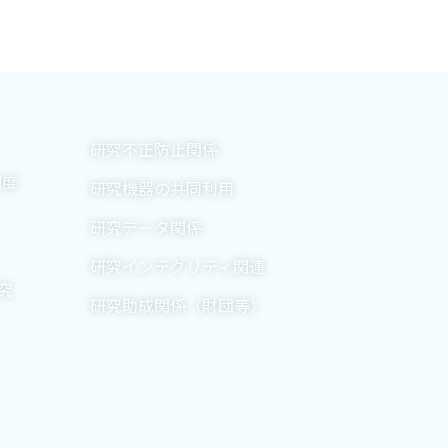
研究不正防止関係
制度
研究機器の共同利用
研究データ関係
研究インテグリティ関連
究
研究助成関係（財団等）