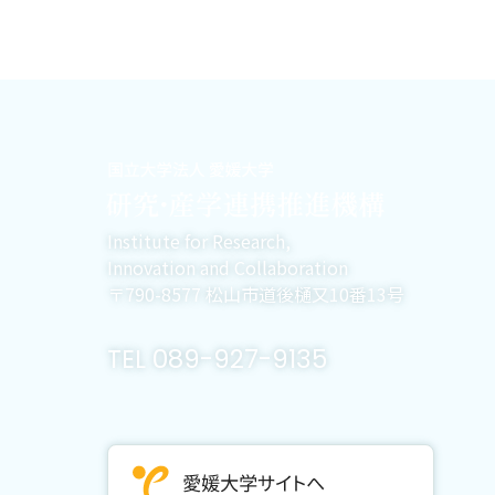
Institute for Research,
Innovation and Collaboration
〒790-8577 松山市道後樋又10番13号
TEL 089-927-9135