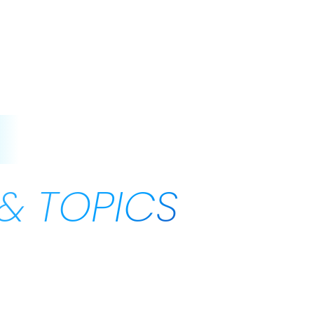
せ
& TOPICS