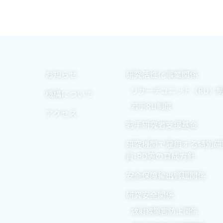
お知らせ
研究活性化事業関係
リサーチユニット（RU）
機構について
若手RU制度
アクセス
若手研究者支援基金
研究機関で雇用する特別研
員-PD等の育成方針
安全保障輸出管理関係
研究安全関係
放射線障害防止関係