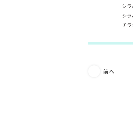
シラ
シラ
チラ
前へ