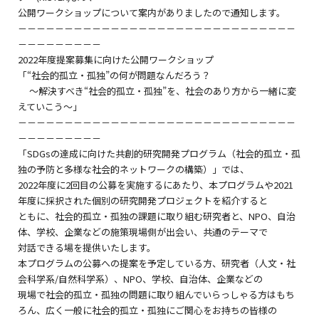
公開ワークショップについて案内がありましたので通知します。
－－－－－－－－－－－－－－－－－－－－－－－－－－－－－－
－－－－－－－－－
2022年度提案募集に向けた公開ワークショップ
「“社会的孤立・孤独”の何が問題なんだろう？
～解決すべき“社会的孤立・孤独”を、社会のあり方から一緒に変
えていこう～」
－－－－－－－－－－－－－－－－－－－－－－－－－－－－－－
－－－－－－－－－
「SDGsの達成に向けた共創的研究開発プログラム（社会的孤立・孤
独の予防と多様な社会的ネットワークの構築）」では、
2022年度に2回目の公募を実施するにあたり、本プログラムや2021
年度に採択された個別の研究開発プロジェクトを紹介すると
ともに、社会的孤立・孤独の課題に取り組む研究者と、NPO、自治
体、学校、企業などの施策現場側が出会い、共通のテーマで
対話できる場を提供いたします。
本プログラムの公募への提案を予定している方、研究者（人文・社
会科学系/自然科学系）、NPO、学校、自治体、企業などの
現場で社会的孤立・孤独の問題に取り組んでいらっしゃる方はもち
ろん、広く一般に社会的孤立・孤独にご関心をお持ちの皆様の