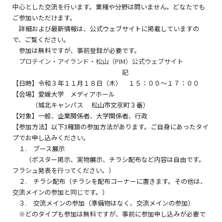
中心とした交流を行います。業種や分野は問いません。どなたでも
ご参加いただけます。
詳細および最新情報は、公式ウェブサイトに掲載していますの
で、ご覧ください。
参加は無料ですが、事前登録が必要です。
プロテイン・アイランド・松山（PIM）公式ウェブサイト
記
【日時】令和３年１１月１８日（木） １５：００～１７：００
【会場】愛媛大学 メディアホール
（城北キャンパス 松山市文京町３番）
【対象】一般、企業関係者、大学関係者、行政
【参加方法】以下3種類の参加方法があります。ご自身にあったタイ
プでお申し込みください。
１. ブース展示
（ポスター掲示、実物展示、チラシ配布など内容は自由です。
フラシュ発表を行ってください。）
２. チラシ配布（チラシを配布コーナーに置きます。その他は、
交流メインの参加と同じです。）
３. 交流メインの参加（準備物はなく、交流メインの参加）
※どのタイプも参加は無料ですが、事前に参加申し込みが必要で