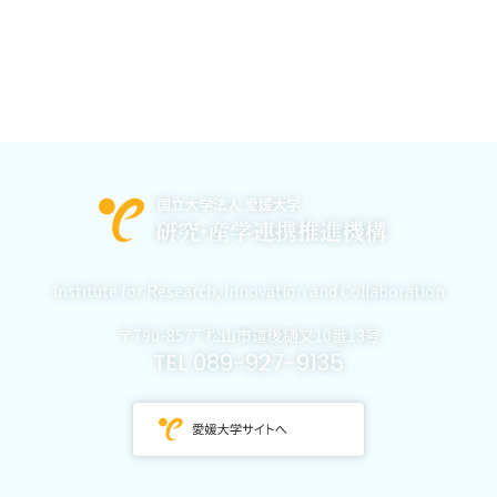
Institute for Research,
Innovation and Collaboration
〒790-8577 松山市道後樋又10番13号
TEL 089-927-9135