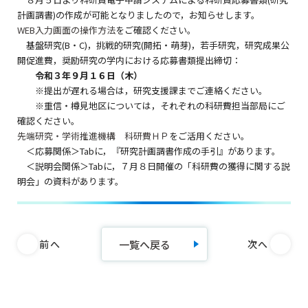
計画調書)の作成が可能となりましたので，お知らせします。
WEB入力画面の操作方法
をご確認ください。
基盤研究(B・C)，挑戦的研究(開拓・萌芽)，若手研究，研究成果公
開促進費，奨励研究の学内における応募書類提出締切：
令和３年９月１６日（木）
※提出が遅れる場合は，研究支援課までご連絡ください。
※重信・樽見地区については，それぞれの科研費担当部局にご
確認ください。
先端研究・学術推進機構 科研費ＨＰ
をご活用ください。
＜応募関係＞Tabに，『研究計画調書作成の手引』があります。
＜説明会関係＞Tabに，７月８日開催の「科研費の獲得に関する説
明会」の資料があります。
一覧へ戻る
前へ
次へ