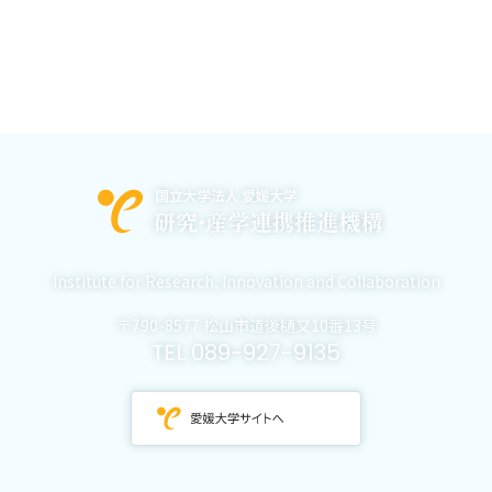
Institute for Research,
Innovation and Collaboration
〒790-8577 松山市道後樋又10番13号
TEL 089-927-9135