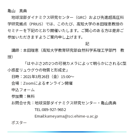
亀山 真典
地球深部ダイナミクス研究センター（GRC）および先進超高圧科
学研究拠点（PRIUS）では、このたび、高知大学の本田理恵教授の
セミナーを下記のとおり開催いたします。ご関心のある方は是非ご
参加いただきますようご案内申し上げます。
記
講師：本田理恵（高知大学教育研究部自然科学系理工学部門 教
授）
「はやぶさ2の2つの可視カメラによって明らかにされるC型
小惑星リュウグウの物質と形成史」
日時：2021年3月26日（金）15:00～
会場：Zoomによるオンライン開催
申込フォーム
参加費：無料
お問合せ先：地球深部ダイナミクス研究センター・亀山真典
TEL:089-927-9652
Email:
kameyama@sci.ehime-u.ac.jp
ポスター