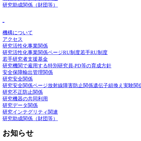
研究助成関係（財団等）
機構について
アクセス
研究活性化事業関係
研究活性化事業関係ページ
RU制度
若手RU制度
若手研究者支援基金
研究機関で雇用する特別研究員-PD等の育成方針
安全保障輸出管理関係
研究安全関係
研究安全関係ページ
放射線障害防止関係
遺伝子組換え実験関
研究不正防止関係
研究機器の共同利用
研究データ関係
研究インテグリティ関連
研究助成関係（財団等）
お知らせ