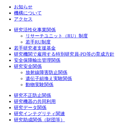
お知らせ
機構について
アクセス
研究活性化事業関係
リサーチユニット（RU）制度
若手RU制度
若手研究者支援基金
研究機関で雇用する特別研究員-PD等の育成方針
安全保障輸出管理関係
研究安全関係
放射線障害防止関係
遺伝子組換え実験関係
動物実験関係
研究不正防止関係
研究機器の共同利用
研究データ関係
研究インテグリティ関連
研究助成関係（財団等）