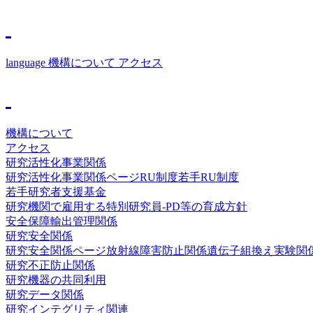
language
機構について
アクセス
機構について
アクセス
研究活性化事業関係
研究活性化事業関係ページ
RU制度
若手RU制度
若手研究者支援基金
研究機関で雇用する特別研究員-PD等の育成方針
安全保障輸出管理関係
研究安全関係
研究安全関係ページ
放射線障害防止関係
遺伝子組換え実験関
研究不正防止関係
研究機器の共同利用
研究データ関係
研究インテグリティ関連